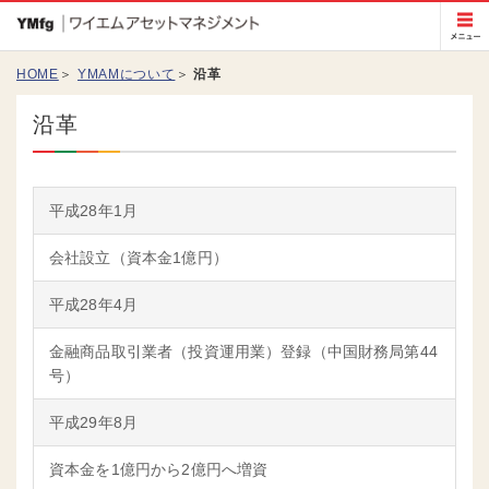
Yamaguchi Financial Group ワイエムアセット
マネジメント
メニュー
HOME
YMAMについて
沿革
HOME
沿革
ファンド情報
YMAMについて
平成28年1月
お知らせ
会社設立（資本金1億円）
サイトマップ
平成28年4月
お問い合わせ
金融商品取引業者（投資運用業）登録（中国財務局第44
号）
平成29年8月
資本金を1億円から2億円へ増資